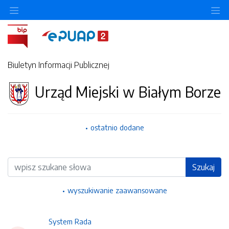
Ukryj/pokaż menu przedmiotowe
Uk
Biuletyn Informacji Publicznej
Urząd Miejski w Białym Borze
ostatnio dodane
Wyszukiwarka
Szukaj
wyszukiwanie zaawansowane
System Rada