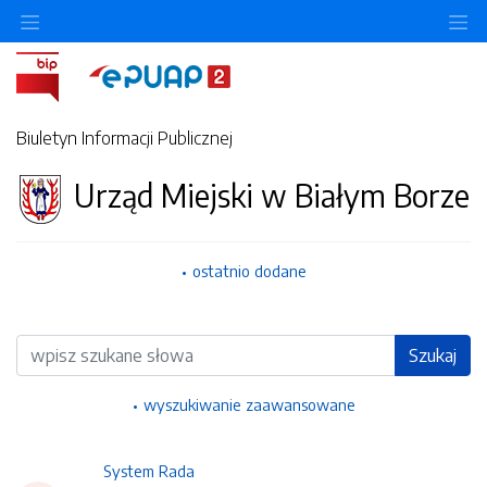
Ukryj/pokaż menu przedmiotowe
Uk
Biuletyn Informacji Publicznej
Urząd Miejski w Białym Borze
ostatnio dodane
Wyszukiwarka
Szukaj
wyszukiwanie zaawansowane
System Rada