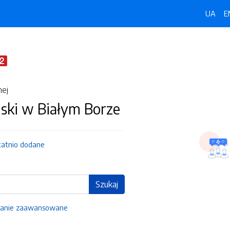
UA
E
nej
ski w Białym Borze
tatnio dodane
Szukaj
anie zaawansowane