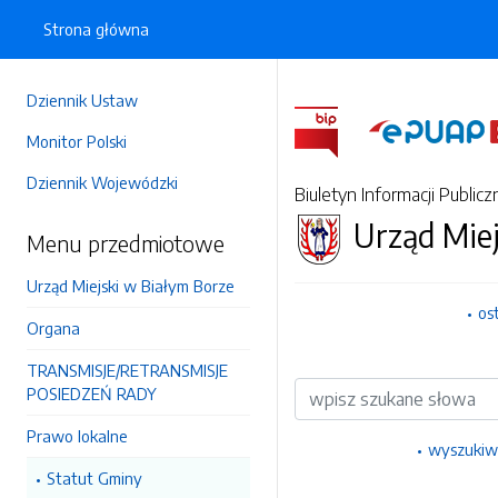
Strona główna
Dziennik Ustaw
Monitor Polski
Dziennik Wojewódzki
Biuletyn Informacji Publicz
Urząd Miej
Menu przedmiotowe
Urząd Miejski w Białym Borze
os
Organa
TRANSMISJE/RETRANSMISJE
Wyszukiwarka
POSIEDZEŃ RADY
Prawo lokalne
wyszukiw
Statut Gminy