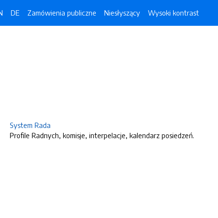
N
DE
Zamówienia publiczne
Niesłyszący
Wysoki kontrast
System Rada
Profile Radnych, komisje, interpelacje, kalendarz posiedzeń.