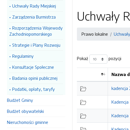
Uchwały Rady Miejskiej
Uchwały R
Zarządzenia Burmistrza
Rozporządzenia Wojewody
Zachodniopomorskiego
Prawo lokalne
Uchwały 
Strategie i Plany Rozwoju
Regulaminy
Pokaż
pozycji
Konsultacje Społeczne
Nazwa d
Badania opinii publicznej
Kolejność
kadencja
Podatki, opłaty, taryfy
Budżet Gminy
Kadencja
Budżet obywatelski
Kadencja
Nieruchomości gminne
Kadencja