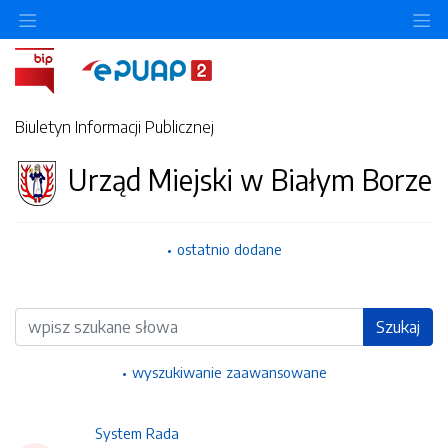
Ukryj/pokaż menu przedmiotowe
Uk
Biuletyn Informacji Publicznej
Urząd Miejski w Białym Borze
ostatnio dodane
Wyszukiwarka
Szukaj
wyszukiwanie zaawansowane
System Rada