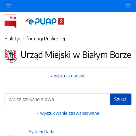
Ukryj/pokaż menu przedmiotowe
Uk
Biuletyn Informacji Publicznej
Urząd Miejski w Białym Borze
ostatnio dodane
Wyszukiwarka
Szukaj
wyszukiwanie zaawansowane
System Rada