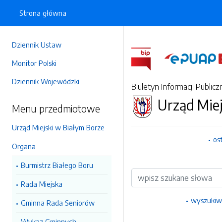
Strona główna
Dziennik Ustaw
Monitor Polski
Dziennik Wojewódzki
Biuletyn Informacji Publicz
Urząd Miej
Menu przedmiotowe
Urząd Miejski w Białym Borze
os
Organa
Burmistrz Białego Boru
Wyszukiwarka
Rada Miejska
wyszukiw
Gminna Rada Seniorów
Wykaz Gminnych