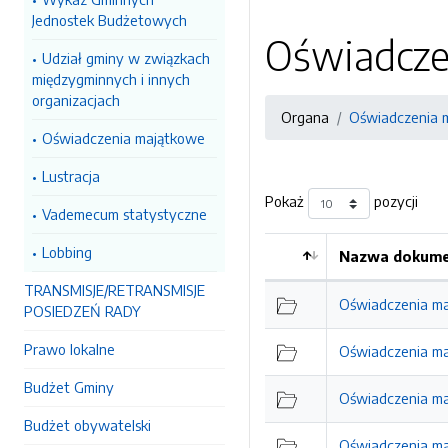
Jednostek Budżetowych
Oświadcze
Udział gminy w związkach
międzygminnych i innych
organizacjach
Organa
Oświadczenia 
Oświadczenia majątkowe
Lustracja
Pokaż
pozycji
Vademecum statystyczne
Lobbing
Nazwa dokumen
Kolejność
TRANSMISJE/RETRANSMISJE
Oświadczenia ma
POSIEDZEŃ RADY
Prawo lokalne
Oświadczenia ma
Budżet Gminy
Oświadczenia ma
Budżet obywatelski
Oświadczenia ma