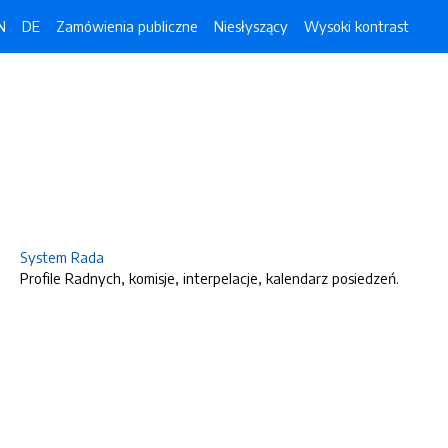
N
DE
Zamówienia publiczne
Niesłyszący
Wysoki kontrast
System Rada
Profile Radnych, komisje, interpelacje, kalendarz posiedzeń.