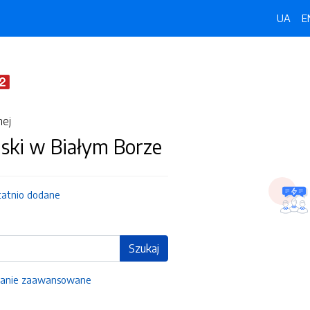
UA
E
nej
ski w Białym Borze
tatnio dodane
Szukaj
anie zaawansowane