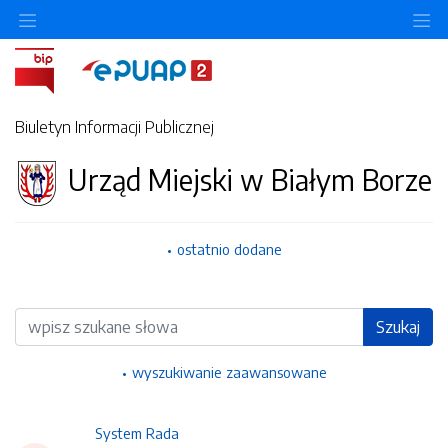
Ukryj/pokaż menu przedmiotowe
Uk
Biuletyn Informacji Publicznej
Urząd Miejski w Białym Borze
ostatnio dodane
Wyszukiwarka
Szukaj
wyszukiwanie zaawansowane
System Rada