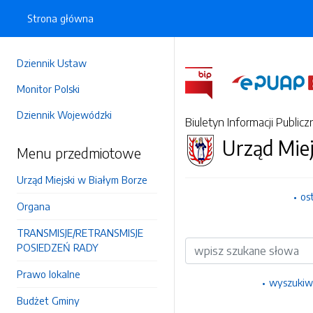
Strona główna
Dziennik Ustaw
Monitor Polski
Dziennik Wojewódzki
Biuletyn Informacji Publicz
Urząd Miej
Menu przedmiotowe
Urząd Miejski w Białym Borze
os
Organa
TRANSMISJE/RETRANSMISJE
Wyszukiwarka
POSIEDZEŃ RADY
Prawo lokalne
wyszukiw
Budżet Gminy