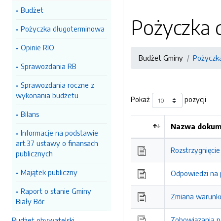
Budżet
Pożyczka 
Pożyczka długoterminowa
Opinie RIO
Budżet Gminy
Pożyczk
Sprawozdania RB
Sprawozdania roczne z
wykonania budżetu
Pokaż
pozycji
Bilans
Nazwa dokume
Informacje na podstawie
Kolejność
art.37 ustawy o finansach
Rozstrzygnięcie
publicznych
Majątek publiczny
Odpowiedzi na 
Raport o stanie Gminy
Zmiana warunków
Biały Bór
Zobowiązania p
Budżet obywatelski