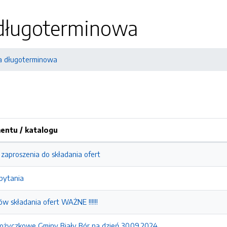
długoterminowa
a długoterminowa
ntu / katalogu
 zaproszenia do składania ofert
pytania
 składania ofert WAŻNE !!!!!!
ożyczkowe Gminy Biały Bór na dzień 30.09.2024