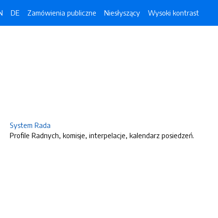
N
DE
Zamówienia publiczne
Niesłyszący
Wysoki kontrast
System Rada
Profile Radnych, komisje, interpelacje, kalendarz posiedzeń.