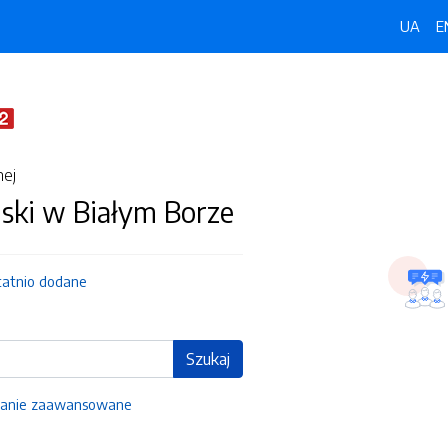
UA
E
nej
ski w Białym Borze
tatnio dodane
Szukaj
anie zaawansowane