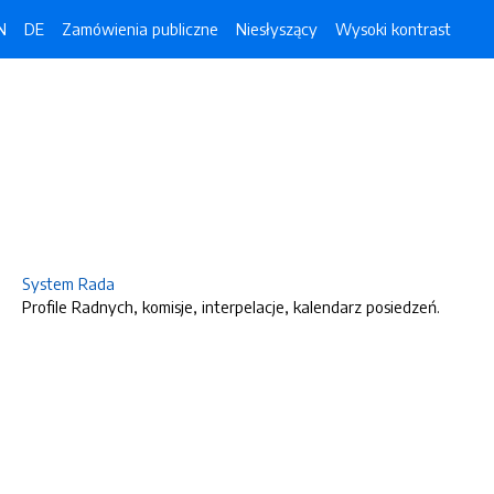
N
DE
Zamówienia publiczne
Niesłyszący
Wysoki kontrast
System Rada
Profile Radnych, komisje, interpelacje, kalendarz posiedzeń.