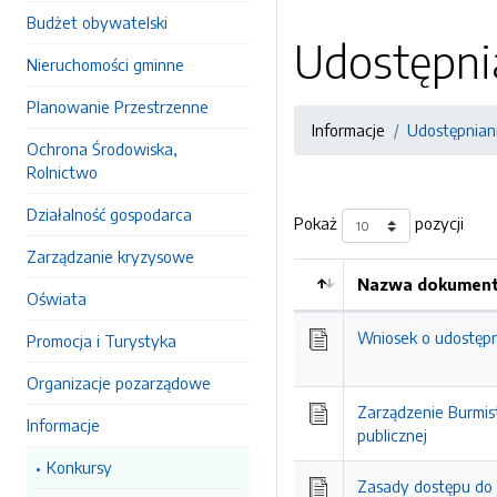
Budżet obywatelski
Udostępnia
Nieruchomości gminne
Planowanie Przestrzenne
Informacje
Udostępniani
Ochrona Środowiska,
Rolnictwo
Działalność gospodarca
Pokaż
pozycji
Zarządzanie kryzysowe
Nazwa dokumentu
Oświata
Kolejność
Wniosek o udostępni
Promocja i Turystyka
Organizacje pozarządowe
Zarządzenie Burmis
Informacje
publicznej
Konkursy
Zasady dostępu do i