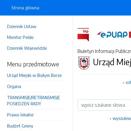
Strona główna
Dziennik Ustaw
Monitor Polski
Dziennik Wojewódzki
Biuletyn Informacji Publicz
Urząd Miej
Menu przedmiotowe
Urząd Miejski w Białym Borze
os
Organa
TRANSMISJE/RETRANSMISJE
Wyszukiwarka
POSIEDZEŃ RADY
Prawo lokalne
wyszukiw
Budżet Gminy