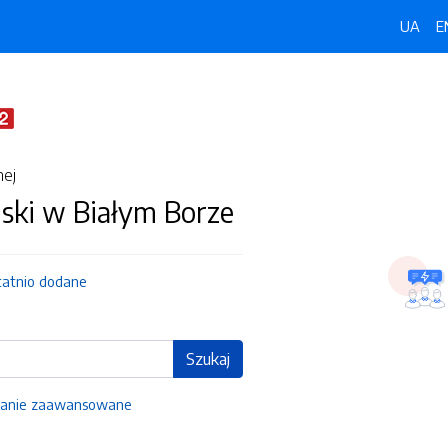
UA
E
nej
ski w Białym Borze
tatnio dodane
Szukaj
anie zaawansowane