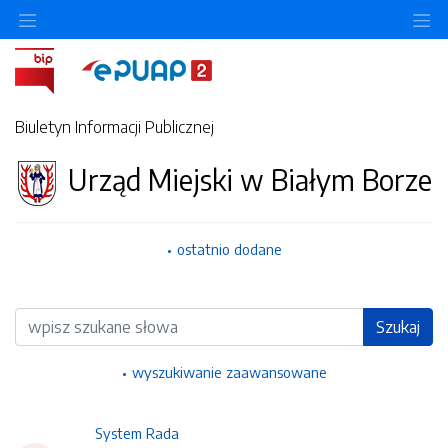
Ukryj/pokaż menu przedmiotowe
Uk
Biuletyn Informacji Publicznej
Urząd Miejski w Białym Borze
ostatnio dodane
Wyszukiwarka
Szukaj
wyszukiwanie zaawansowane
System Rada