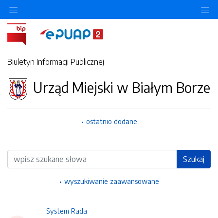
Ukryj/pokaż menu przedmiotowe
Uk
Biuletyn Informacji Publicznej
Urząd Miejski w Białym Borze
ostatnio dodane
Wyszukiwarka
Szukaj
wyszukiwanie zaawansowane
System Rada