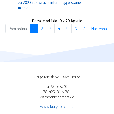
za 2023 rok wraz z informacją o stanie
mienia
Pozycje od 1 do 10 z 70 łącznie
Poprzednia
1
2
3
4
5
6
7
Następna
Urząd Miejski w Białym Borze
ul. Słupska 10
78-425, Biały Bór
Zachodniopomorskie
www.bialybor.com.pl