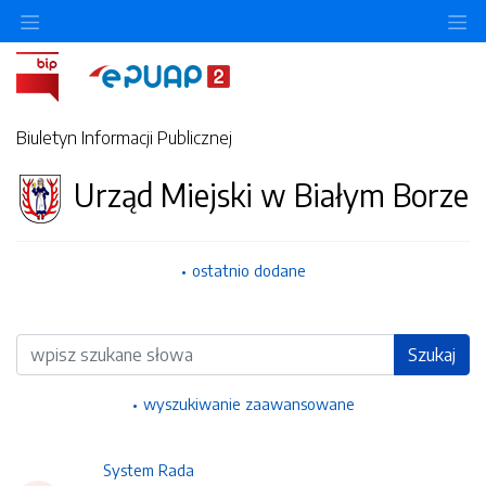
Ukryj/pokaż menu przedmiotowe
Uk
Biuletyn Informacji Publicznej
Urząd Miejski w Białym Borze
ostatnio dodane
Wyszukiwarka
Szukaj
wyszukiwanie zaawansowane
System Rada