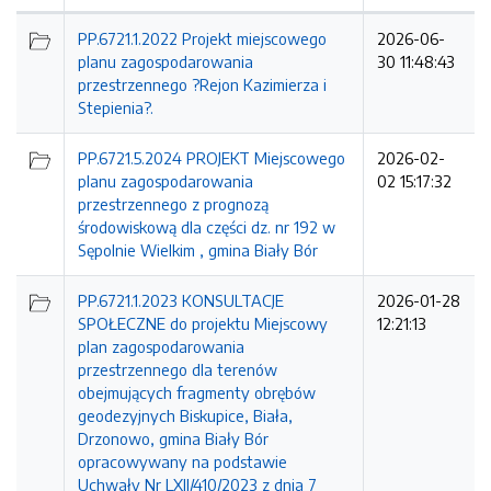
Kolejność
PP.6721.1.2022 Projekt miejscowego
2026-06-
planu zagospodarowania
30 11:48:43
przestrzennego ?Rejon Kazimierza i
Stepienia?.
PP.6721.5.2024 PROJEKT Miejscowego
2026-02-
planu zagospodarowania
02 15:17:32
przestrzennego z prognozą
środowiskową dla części dz. nr 192 w
Sępolnie Wielkim , gmina Biały Bór
PP.6721.1.2023 KONSULTACJE
2026-01-28
SPOŁECZNE do projektu Miejscowy
12:21:13
plan zagospodarowania
przestrzennego dla terenów
obejmujących fragmenty obrębów
geodezyjnych Biskupice, Biała,
Drzonowo, gmina Biały Bór
opracowywany na podstawie
Uchwały Nr LXII/410/2023 z dnia 7