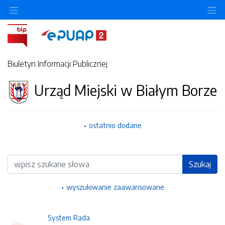
Ukryj/pokaż menu przedmiotowe
Uk
Biuletyn Informacji Publicznej
Urząd Miejski w Białym Borze
ostatnio dodane
Wyszukiwarka
Szukaj
wyszukiwanie zaawansowane
System Rada