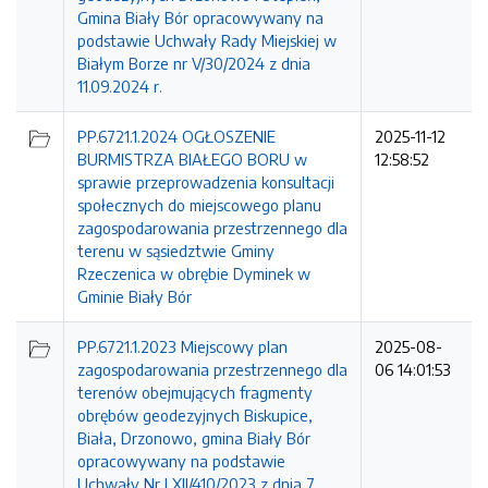
Gmina Biały Bór opracowywany na
podstawie Uchwały Rady Miejskiej w
Białym Borze nr V/30/2024 z dnia
11.09.2024 r.
PP.6721.1.2024 OGŁOSZENIE
2025-11-12
BURMISTRZA BIAŁEGO BORU w
12:58:52
sprawie przeprowadzenia konsultacji
społecznych do miejscowego planu
zagospodarowania przestrzennego dla
terenu w sąsiedztwie Gminy
Rzeczenica w obrębie Dyminek w
Gminie Biały Bór
PP.6721.1.2023 Miejscowy plan
2025-08-
zagospodarowania przestrzennego dla
06 14:01:53
terenów obejmujących fragmenty
obrębów geodezyjnych Biskupice,
Biała, Drzonowo, gmina Biały Bór
opracowywany na podstawie
Uchwały Nr LXII/410/2023 z dnia 7