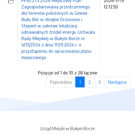
PP.6721.3.2024 Miejscowy Plan
2024-11-19
Zagospodarowania przestrzennego
12:12:50
dla terenów położonych w Gminie
Biały Bór w obrębie Drzonowo i
Stepień w zakresie lokalizacji
odnawialnych źródeł energii. Uchwała
Rady Miejskiej w Białym Borze nr
V/31/2024 z dnia 11.09.2024 r. o
przystapieniu do opracowania planu
miejscowego
Pozycje od 1 do 10 z 28 łącznie
Poprzednia
1
2
3
Następna
Urząd Miejski w Białym Borze