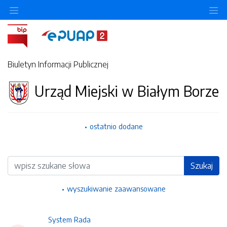
Ukryj/pokaż menu przedmiotowe
Uk
Biuletyn Informacji Publicznej
Urząd Miejski w Białym Borze
ostatnio dodane
Wyszukiwarka
Szukaj
wyszukiwanie zaawansowane
System Rada