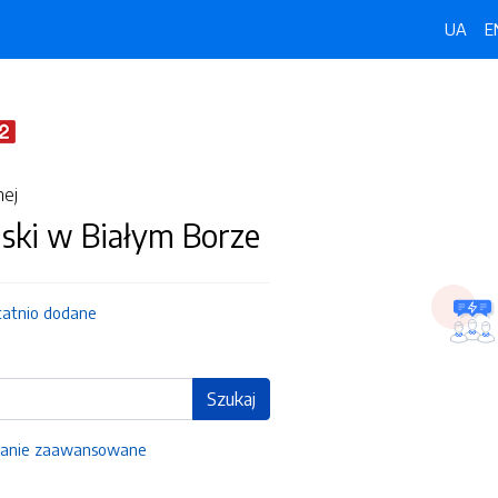
UA
E
nej
ski w Białym Borze
tatnio dodane
Szukaj
anie zaawansowane