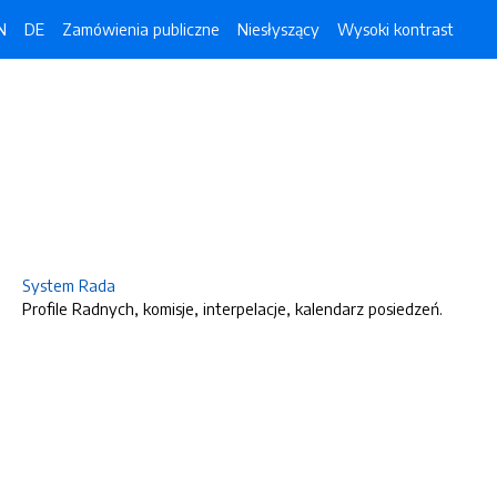
N
DE
Zamówienia publiczne
Niesłyszący
Wysoki kontrast
System Rada
Profile Radnych, komisje, interpelacje, kalendarz posiedzeń.