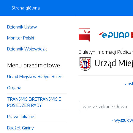
Strona główna
Dziennik Ustaw
Monitor Polski
Dziennik Wojewódzki
Biuletyn Informacji Publicz
Urząd Miej
Menu przedmiotowe
Urząd Miejski w Białym Borze
os
Organa
TRANSMISJE/RETRANSMISJE
Wyszukiwarka
POSIEDZEŃ RADY
Prawo lokalne
wyszukiw
Budżet Gminy