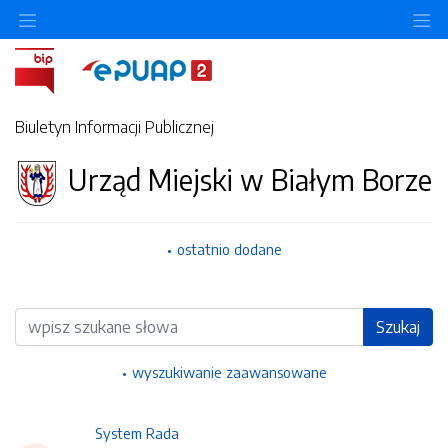
Ukryj/pokaż menu przedmiotowe
Uk
Biuletyn Informacji Publicznej
Urząd Miejski w Białym Borze
ostatnio dodane
Wyszukiwarka
Szukaj
wyszukiwanie zaawansowane
System Rada