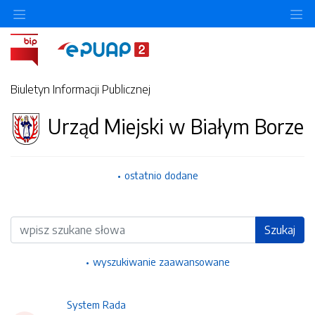
Ukryj/pokaż menu przedmiotowe
Uk
Biuletyn Informacji Publicznej
Urząd Miejski w Białym Borze
ostatnio dodane
Wyszukiwarka
Szukaj
wyszukiwanie zaawansowane
System Rada