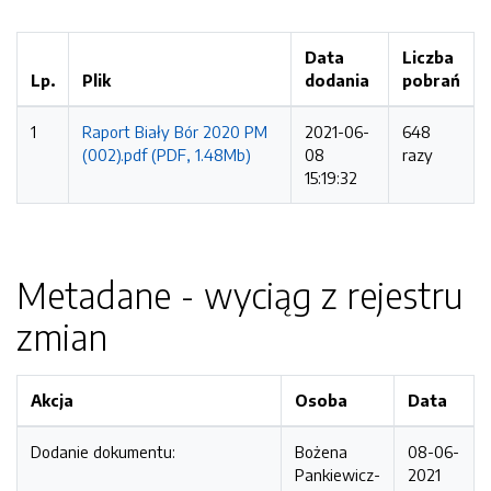
Data
Liczba
Lp.
Plik
dodania
pobrań
1
Raport Biały Bór 2020 PM
2021-06-
648
(002).pdf (PDF, 1.48Mb)
08
razy
15:19:32
Metadane - wyciąg z rejestru
zmian
Akcja
Osoba
Data
Dodanie dokumentu:
Bożena
08-06-
Pankiewicz-
2021