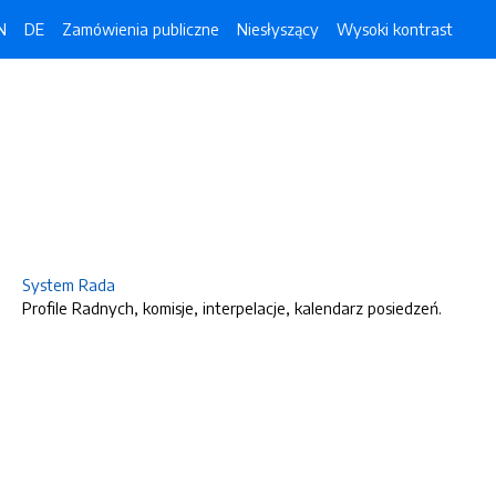
N
DE
Zamówienia publiczne
Niesłyszący
Wysoki kontrast
System Rada
Profile Radnych, komisje, interpelacje, kalendarz posiedzeń.