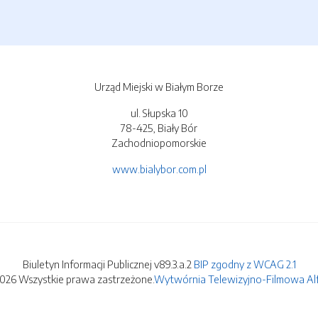
Urząd Miejski w Białym Borze
ul. Słupska 10
78-425, Biały Bór
Zachodniopomorskie
www.bialybor.com.pl
Biuletyn Informacji Publicznej v89.3.a.2
BIP zgodny z WCAG 2.1
2026 Wszystkie prawa zastrzeżone.
Wytwórnia Telewizyjno-Filmowa Alfa