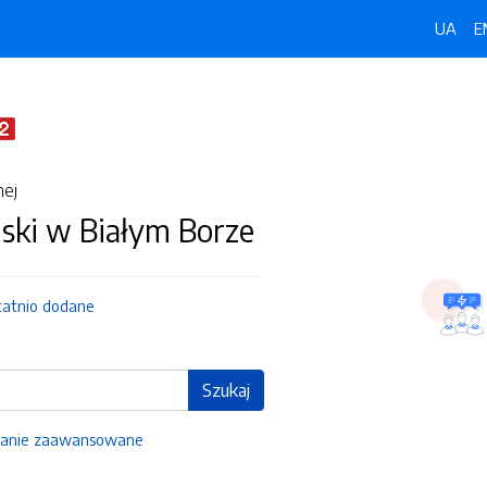
UA
E
nej
ski w Białym Borze
tatnio dodane
Szukaj
anie zaawansowane